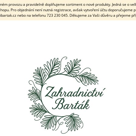
plném provozu a pravidelně doplňujeme sortiment o nové produkty. Jedná se o ve
hopu. Pro objednání není nutná registrace, avšak vytvoření účtu doporučujeme p
ibartak.cz nebo na telefonu 723 230 045. Děkujeme za Vaši důvěru a přejeme př
CO POTŘEBUJETE NAJÍT?
HLEDAT
DOPORUČUJEME
VĚNEC ŠIŠKOVÝ PÍCHANÝ NEZDOBENÝ
SRDCE ŠIŠKOVÉ