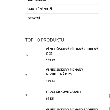
N
E
SMUTEČNÍ ZBOŽÍ
L
OSTATNÍ
TOP 10 PRODUKTŮ
VĚNEC ŠIŠKOVÝ PÍCHANÝ ZDOBENÝ
Ø 25
169 Kč
VĚNEC ŠIŠKOVÝ PÍCHANÝ
NEZDOBENÝ Ø 25
149 Kč
SRDCE ŠIŠKOVÉ VÁZANÉ
67 Kč
VĚNEC ŠIŠKOVÝ PÍCHANÝ ZDOBENÝ