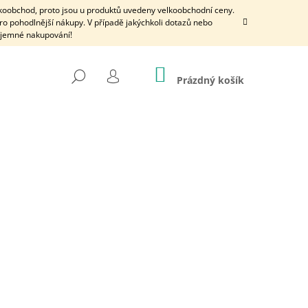
lkoobchod, proto jsou u produktů uvedeny velkoobchodní ceny.
ro pohodlnější nákupy. V případě jakýchkoli dotazů nebo
íjemné nakupování!
NÁKUPNÍ
HLEDAT
KOŠÍK
Prázdný košík
PŘIHLÁŠENÍ
Následující
 VÁZANÉ