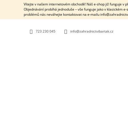
K
Přejít
Vítejte v našem internetovém obchodě! Náš e-shop již funguje v 
na
O
Objednávání probíhá jednoduše – vše funguje jako v klasickém e-s
ZPĚT
ZPĚT
obsah
problémů nás neváhejte kontaktovat na e-mailu info@zahradnictv
DO
DO
Š
OBCHODU
OBCHODU
Í
K
723 230 045
info@zahradnictvibartak.cz
VĚNEC ŠIŠKOVÝ PÍCHANÝ ZDOBENÝ Ø