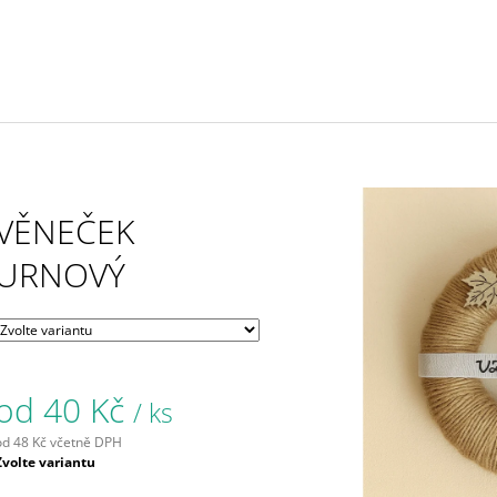
Ø 25
67 Kč
149 Kč
VĚNEČEK
URNOVÝ
od
40 Kč
/ ks
od
48 Kč
včetně DPH
Měrná
Zvolte variantu
ena: