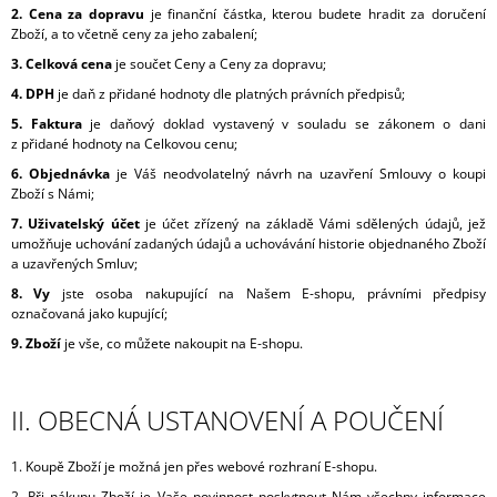
2. Cena za dopravu
je finanční částka, kterou budete hradit za doručení
J
Zboží, a to včetně ceny za jeho zabalení;
E
M
3. Celková cena
je součet Ceny a Ceny za dopravu;
E
4. DPH
je daň z přidané hodnoty dle platných právních předpisů;
5. Faktura
je daňový doklad vystavený v souladu se zákonem o dani
VĚNEC
z přidané hodnoty na Celkovou cenu;
ŠIŠKOVÝ
PÍCHANÝ
6. Objednávka
je Váš neodvolatelný návrh na uzavření Smlouvy o koupi
NEZDOBENÝ
Zboží s Námi;
Ø
7. Uživatelský účet
je účet zřízený na základě Vámi sdělených údajů, jež
20
umožňuje uchování zadaných údajů a uchovávání historie objednaného Zboží
130
a uzavřených Smluv;
Kč
8. Vy
jste osoba nakupující na Našem E-shopu, právními předpisy
označovaná jako kupující;
9. Zboží
je vše, co můžete nakoupit na E-shopu.
II. OBECNÁ USTANOVENÍ A POUČENÍ
1. Koupě Zboží je možná jen přes webové rozhraní E-shopu.
2. Při nákupu Zboží je Vaše povinnost poskytnout Nám všechny informace