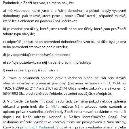
Podmínek je Zboží bez vad, zejména pak, že:
a) má vlastnosti, které jsme si s Vámi dohodnuli, a pokud nebyly výslovně
dohodnuty, pak takové, které jsme u popisu Zboží uvedli, případně takové,
které lze s ohledem na povahu Zboží očekávat;
b) je vhodné pro účely, které jsme uvedli nebo pro účely, které jsou pro Zboží
tohoto typu obvyklé;
c) odpovídá jakosti nebo provedení dohodnutého vzorku, pakliže byla jakost
nebo provedení stanovena podle vzorku;
d) je v odpovídajícím množství a hmotnosti;
e) splňuje požadavky na něj kladené právními předpisy;
f) není zatíženo právy třetích stran.
2. Práva a povinnosti ohledně práv z vadného plnění se řídí příslušnými
obecně závaznými právními předpisy (zejména ustanoveními § 1914 až
1925, § 2099 až 2117 a § 2161 až 2174 Občanského zákoníku a zákonem č.
634/1992 Sb., o ochraně spotřebitele, ve znění pozdějších předpisů).
3. V případě, že bude mít Zboží vadu, tedy zejména pokud nebude splněna
některá z podmínek dle čl.
VII.1
, můžete Nám takovou vadu oznámit a
uplatnit práva z vadného plnění (tedy Zboží reklamovat) zasláním e-mailu či
dopisu na Naše adresy uvedené u Našich identifikačních údajů. Pro
reklamaci můžete využít také vzorový formulář poskytovaný z Naší strany,
který tvoří
přílohu č. 1 Podmínek
. V uplatnění práva z vadného plnění je třeba