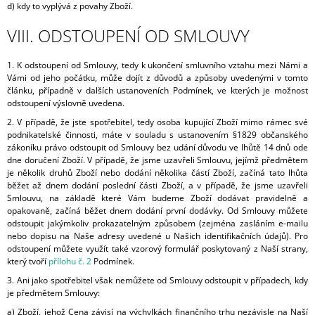
d) kdy to vyplývá z povahy Zboží.
VIII. ODSTOUPENÍ OD SMLOUVY
1. K odstoupení od Smlouvy, tedy k ukončení smluvního vztahu mezi Námi a
Vámi od jeho počátku, může dojít z důvodů a způsoby uvedenými v tomto
článku, případně v dalších ustanoveních Podmínek, ve kterých je možnost
odstoupení výslovně uvedena.
2.
V případě, že jste spotřebitel, tedy osoba kupující Zboží mimo rámec své
podnikatelské činnosti, máte v souladu s ustanovením §1829 občanského
zákoníku právo odstoupit od Smlouvy bez udání důvodu ve lhůtě 14 dnů ode
dne doručení Zboží. V případě, že jsme uzavřeli Smlouvu, jejímž předmětem
je několik druhů Zboží nebo dodání několika částí Zboží, začíná tato lhůta
běžet až dnem dodání poslední části Zboží, a v případě, že jsme uzavřeli
Smlouvu, na základě které Vám budeme Zboží dodávat pravidelně a
opakovaně, začíná běžet dnem dodání první dodávky. Od Smlouvy můžete
odstoupit jakýmkoliv prokazatelným způsobem (zejména zasláním e-mailu
nebo dopisu na Naše adresy uvedené u Našich identifikačních údajů). Pro
odstoupení můžete využít také vzorový formulář poskytovaný z Naší strany,
který tvoří
přílohu č. 2
Podmínek.
3. Ani jako spotřebitel však nemůžete od Smlouvy odstoupit v případech, kdy
je předmětem Smlouvy:
a) Zboží, jehož Cena závisí na výchylkách finančního trhu nezávisle na Naší