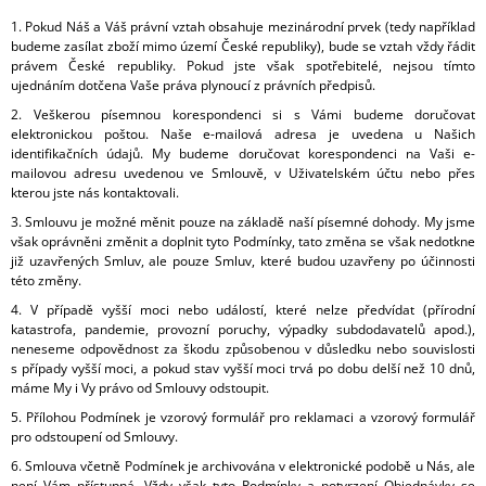
1. Pokud Náš a Váš právní vztah obsahuje mezinárodní prvek (tedy například
budeme zasílat zboží mimo území České republiky), bude se vztah vždy řádit
právem České republiky. Pokud jste však spotřebitelé, nejsou tímto
ujednáním dotčena Vaše práva plynoucí z právních předpisů.
2. Veškerou písemnou korespondenci si s Vámi budeme doručovat
elektronickou poštou. Naše e-mailová adresa je uvedena u Našich
identifikačních údajů. My budeme doručovat korespondenci na Vaši e-
mailovou adresu uvedenou ve Smlouvě, v Uživatelském účtu nebo přes
kterou jste nás kontaktovali.
3. Smlouvu je možné měnit pouze na základě naší písemné dohody. My jsme
však oprávněni změnit a doplnit tyto Podmínky, tato změna se však nedotkne
již uzavřených Smluv, ale pouze Smluv, které budou uzavřeny po účinnosti
této změny.
4. V případě vyšší moci nebo událostí, které nelze předvídat (přírodní
katastrofa, pandemie, provozní poruchy, výpadky subdodavatelů apod.),
neneseme odpovědnost za škodu způsobenou v důsledku nebo souvislosti
s případy vyšší moci, a pokud stav vyšší moci trvá po dobu delší než 10 dnů,
máme My i Vy právo od Smlouvy odstoupit.
5. Přílohou Podmínek je vzorový formulář pro reklamaci a vzorový formulář
pro odstoupení od Smlouvy.
6. Smlouva včetně Podmínek je archivována v elektronické podobě u Nás, ale
není Vám přístupná. Vždy však tyto Podmínky a potvrzení Objednávky se