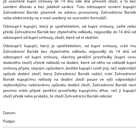
již uzavřené kupní smlouvy do 14 dnů ode dne převzetí zboží, a to bez
uvedení důvodu a bez jakékoli sankce. Toto odstoupení oznámí kupující
Zahradnictví Barták písemně na adresu provozovny Zahradnictví Barták
nebo elektronicky na e-mail uvedený na vzorovém formuláři.
Odstoupí-li kupující, který je spotřebitelem, od kupní smlouvy, zašle nebo
předá Zahradnictví Barták bez zbytečného odkladu, nejpozději do 14 dnů od
odstoupení od kupní smlouvy, zboží, které od ní obdržel.
Odstoupí-li kupující, který je spotřebitelem, od kupní smlouvy, vrátí mu
Zahradnictví Barták bez zbytečného odkladu, nejpozději do 14 dnů od
odstoupení od kupní smlouvy, všechny peněžní prostředky (kupní cenu
dodaného zboží) včetně nákladů na dodání, které od něho na základě kupní
smlouvy přijala, stejným způsobem. Jestliže kupující zvolil jiný, než nejlevnější
způsob dodání zboží, který Zahradnictví Barták nabízí, vrátí Zahradnictví
Barták kupujícímu náklady na dodání zboží pouze ve výši odpovídající
nejlevnějšímu nabízenému způsobu dodání zboží. Zahradnictví Barták není
povinno vrátit přijaté peněžní prostředky kupujícímu dříve, než ji kupující
zboží předá nebo prokáže, že zboží Zahradnictví Barták odeslal.
Datum:
Podpis: