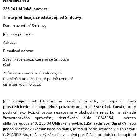
Nerudova 910
285 04 Uhlířské Janovice
Tímto prohlašuji, že odstupuji od Smlouvy:
Datum uzavření Smlouvy:
Jméno a příjmení:
Adresa:
E-mailová adresa:
Specifikace Zboží, kterého se Smlouva
týká:
Způsob pro navrácení obdržených
finančních prostředků, případně uvedení
čísla bankovního účtu:
Je-li kupující spotřebitelem má právo v případě, že objednal zboží
prostřednictvím e-shopu jehož provozovatelem je
František Barták
, který
podniká jako fyzická osoba nezapsaná v obchodním rejstříku na základě
živnostenského oprávnění, identifikační číslo 10245154, adresa
sídla Nerudova 910, 285 04 Uhlířské Janovice, („
Zahradnictví Barták
“) nebo
jiného prostředku komunikace na dálku, mimo případy uvedené v § 1837 zák.
č. 89/2012 Sb., občanský zákoník, ve znění pozdějších předpisů odstoupit od