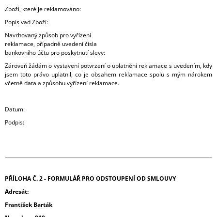
Zboží, které je reklamováno:
Popis vad Zboží:
Navrhovaný způsob pro vyřízení
reklamace, případně uvedení čísla
bankovního účtu pro poskytnutí slevy:
Zároveň žádám o vystavení potvrzení o uplatnění reklamace s uvedením, kdy
jsem toto právo uplatnil, co je obsahem reklamace spolu s mým nárokem
včetně data a způsobu vyřízení reklamace.
Datum:
Podpis:
PŘÍLOHA Č. 2 - FORMULÁŘ PRO ODSTOUPENÍ OD SMLOUVY
Adresát:
František Barták