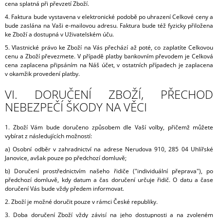
cena splatná při převzetí Zboží.
4. Faktura bude vystavena v elektronické podobě po uhrazení Celkové ceny a
bude zaslána na Vaši e-mailovou adresu. Faktura bude též fyzicky přiložena
ke Zboží a dostupná v Uživatelském úču.
5. Vlastnické právo ke Zboží na Vás přechází až poté, co zaplatíte Celkovou
cenu a Zboží převezmete. V případě platby bankovním převodem je Celková
cena zaplacena připsáním na Náš účet, v ostatních případech je zaplacena
v okamžik provedení platby.
VI. DORUČENÍ ZBOŽÍ, PŘECHOD
NEBEZPEČÍ ŠKODY NA VĚCI
1. Zboží Vám bude doručeno způsobem dle Vaší volby, přičemž můžete
vybírat z následujících možností:
a) Osobní odběr v zahradnictví na adrese Nerudova 910, 285 04 Uhlířské
Janovice, avšak pouze po předchozí domluvě;
b) Doručení prostřednictvím našeho řidiče ("individuální přeprava"), po
předchozí domluvě, kdy datum a čas doručení určuje řidič. O datu a čase
doručení Vás bude vždy předem informovat.
2. Zboží je možné doručit pouze v rámci České republiky.
3. Doba doručení Zboží vždy závisí na jeho dostupnosti a na zvoleném