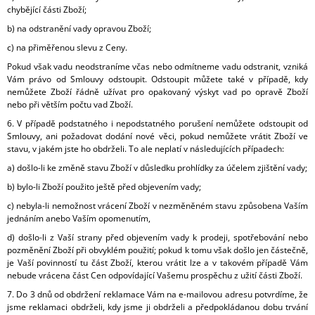
chybějící části Zboží;
b) na odstranění vady opravou Zboží;
c) na přiměřenou slevu z Ceny.
Pokud však vadu neodstraníme včas nebo odmítneme vadu odstranit, vzniká
Vám právo od Smlouvy odstoupit. Odstoupit můžete také v případě, kdy
nemůžete Zboží řádně užívat pro opakovaný výskyt vad po opravě Zboží
nebo při větším počtu vad Zboží.
6. V případě podstatného i nepodstatného porušení nemůžete odstoupit od
Smlouvy, ani požadovat dodání nové věci, pokud nemůžete vrátit Zboží ve
stavu, v jakém jste ho obdrželi. To ale neplatí v následujících případech:
a) došlo-li ke změně stavu Zboží v důsledku prohlídky za účelem zjištění vady;
b) bylo-li Zboží použito ještě před objevením vady;
c) nebyla-li nemožnost vrácení Zboží v nezměněném stavu způsobena Vaším
jednáním anebo Vaším opomenutím,
d) došlo-li z Vaší strany před objevením vady k prodeji, spotřebování nebo
pozměnění Zboží při obvyklém použití; pokud k tomu však došlo jen částečně,
je Vaší povinností tu část Zboží, kterou vrátit lze a v takovém případě Vám
nebude vrácena část Cen odpovídající Vašemu prospěchu z užití části Zboží.
7. Do 3 dnů od obdržení reklamace Vám na e-mailovou adresu potvrdíme, že
jsme reklamaci obdrželi, kdy jsme ji obdrželi a předpokládanou dobu trvání