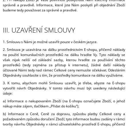
správně a pravdivě. Informace, které jste Nám poskytli při objednání Zboží
budeme tedy považovat za správné a pravdivé.
III. UZAVŘENÍ SMLOUVY
1. Smlouvu s Námi je možné uzavřít
pouze v českém jaz
yce.
2. Smlouva je uzavírána na dálku prostřednictvím E-shopu, přičemž náklady
na použití komunikačních prostředků na dálku hradíte Vy. Tyto náklady se
však nijak neliší od základní sazby, kterou hradíte za používání těchto
prostředků (tedy zejména za přístup k internetu), žádné další náklady
účtované Námi tedy nad rámec Celkové ceny nemusíte očekávat. Odesláním
Objednávky souhlasíte s tím, že prostředky komunikace na dálku využíváme.
3. K tomu, abychom mohli Smlouvu uzavřít, je třeba, abyste na E-shopu
vytvořili návrh Objednávky. V tomto návrhu musí být uvedeny následující
údaje:
a) Informace o nakupovaném Zboží (na E-shopu označujete Zboží, o jehož
nákup máte zájem, tlačítkem „Přidat do košíku“);
b) Informace o Ceně, Ceně za dopravu, způsobu platby Celkové ceny a
požadovaném způsobu doručení Zboží; tyto informace budou zadány v rámci
tvorby návrhu Objednávky v rámci uživatelského prostředí E-shopu, přičemž