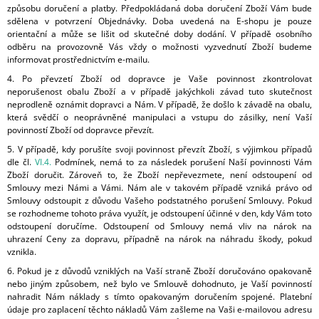
způsobu doručení a platby. Předpokládaná doba doručení Zboží Vám bude
sdělena v potvrzení Objednávky. Doba uvedená na E-shopu je pouze
orientační a může se lišit od skutečné doby dodání. V případě osobního
odběru na provozovně Vás vždy o možnosti vyzvednutí Zboží budeme
informovat prostřednictvím e-mailu.
4.
Po převzetí Zboží od dopravce je Vaše povinnost zkontrolovat
neporušenost obalu Zboží a v případě jakýchkoli závad tuto skutečnost
neprodleně oznámit dopravci a Nám. V případě, že došlo k závadě na obalu,
která svědčí o neoprávněné manipulaci a vstupu do zásilky, není Vaší
povinností Zboží od dopravce převzít.
5. V případě, kdy porušíte svoji povinnost převzít Zboží, s výjimkou případů
dle čl.
VI.
4.
Podmínek, nemá to za následek porušení Naší povinnosti Vám
Zboží doručit. Zároveň to, že Zboží nepřevezmete, není odstoupení od
Smlouvy mezi Námi a Vámi. Nám ale v takovém případě vzniká právo od
Smlouvy odstoupit z důvodu Vašeho podstatného porušení Smlouvy. Pokud
se rozhodneme tohoto práva využít, je odstoupení účinné v den, kdy Vám toto
odstoupení doručíme. Odstoupení od Smlouvy nemá vliv na nárok na
uhrazení Ceny za dopravu, případně na nárok na náhradu škody, pokud
vznikla.
6. Pokud je z důvodů vzniklých na Vaší straně Zboží doručováno opakovaně
nebo jiným způsobem, než bylo ve Smlouvě dohodnuto, je Vaší povinností
nahradit Nám náklady s tímto opakovaným doručením spojené. Platební
údaje pro zaplacení těchto nákladů Vám zašleme na Vaši e-mailovou adresu