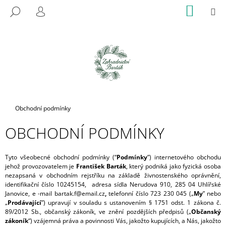
K
Přejít
NÁKUP
M
HLEDAT
na
KOŠÍK
O
PŘIHLÁŠENÍ
ZPĚT
ZPĚT
obsah
Š
Í
C
K
O
P
O
T
Domů
Obchodní podmínky
Ř
OBCHODNÍ PODMÍNKY
E
B
U
Tyto všeobecné obchodní podmínky (“
Podmínky
”) internetového obchodu
jehož provozovatelem je
František Barták
, který podniká jako fyzická osoba
J
nezapsaná v obchodním rejstříku na základě živnostenského oprávnění,
E
identifikační číslo 10245154, adresa sídla
Nerudova 910, 285 04 Uhlířské
Janovice
, e -mail bartak.f@email.cz
,
telefonní číslo
723 230 045
(„
My
” nebo
T
„
Prodávající
”) upravují v souladu s ustanovením § 1751 odst. 1 zákona č.
E
89/2012 Sb., občanský zákoník, ve znění pozdějších předpisů („
Občanský
zákoník
“) vzájemná práva a povinnosti Vás, jakožto kupujících, a Nás, jakožto
N