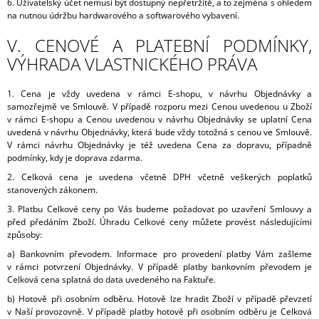
6. Uživatelský účet nemusí být dostupný nepřetržitě, a to zejména s ohledem
na nutnou údržbu hardwarového a softwarového vybavení.
V. CENOVÉ A PLATEBNÍ PODMÍNKY,
VÝHRADA VLASTNICKÉHO PRÁVA
1. Cena je vždy uvedena v rámci E-shopu, v návrhu Objednávky a
samozřejmě ve Smlouvě. V případě rozporu mezi Cenou uvedenou u Zboží
v rámci E-shopu a Cenou uvedenou v návrhu Objednávky se uplatní Cena
uvedená v návrhu Objednávky, která bude vždy totožná s cenou ve Smlouvě.
V rámci návrhu Objednávky je též uvedena Cena za dopravu, případně
podmínky, kdy je doprava zdarma.
2. Celková cena je uvedena včetně DPH včetně veškerých poplatků
stanovených zákonem.
3. Platbu Celkové ceny po Vás budeme požadovat po uzavření Smlouvy a
před předáním Zboží. Úhradu Celkové ceny můžete provést
následujícími
způsoby:
a) Bankovním převodem. Informace pro provedení platby Vám zašleme
v rámci potvrzení Objednávky. V případě platby bankovním převodem je
Celková cena splatná do data uvedeného na Faktuře.
b) Hotově při osobním odběru. Hotově lze hradit Zboží v případě převzetí
v Naší provozovně. V případě platby hotově při osobním odběru je Celková