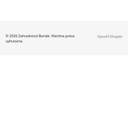
Z
© 2026 Zahradnictví Barták. Všechna práva
Vytvořil Shoptet
vyhrazena.
Á
P
A
T
Í