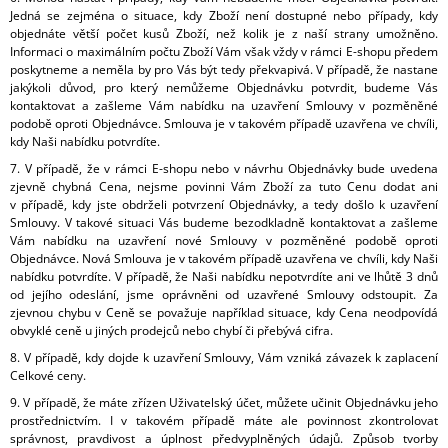
Jedná se zejména o situace, kdy Zboží není dostupné nebo případy, kdy
objednáte větší počet kusů Zboží, než kolik je z naší strany umožněno.
Informaci o maximálním počtu Zboží Vám však vždy v rámci E-shopu předem
poskytneme a neměla by pro Vás být tedy překvapivá. V případě, že nastane
jakýkoli důvod, pro který nemůžeme Objednávku potvrdit, budeme Vás
kontaktovat a zašleme Vám nabídku na uzavření Smlouvy v pozměněné
podobě oproti Objednávce. Smlouva je v takovém případě uzavřena ve chvíli,
kdy Naši nabídku potvrdíte.
7. V případě, že v rámci E-shopu nebo v návrhu Objednávky bude uvedena
zjevně chybná Cena, nejsme povinni Vám Zboží za tuto Cenu dodat ani
v případě, kdy jste obdrželi potvrzení Objednávky, a tedy došlo k uzavření
Smlouvy. V takové situaci Vás budeme bezodkladně kontaktovat a zašleme
Vám nabídku na uzavření nové Smlouvy v pozměněné podobě oproti
Objednávce. Nová Smlouva je v takovém případě uzavřena ve chvíli, kdy Naši
nabídku potvrdíte. V případě, že Naši nabídku nepotvrdíte ani ve lhůtě 3 dnů
od jejího odeslání, jsme oprávněni od uzavřené Smlouvy odstoupit. Za
zjevnou chybu v Ceně se považuje například situace, kdy Cena neodpovídá
obvyklé ceně u jiných prodejců nebo chybí či přebývá cifra.
8. V případě, kdy dojde k uzavření Smlouvy, Vám vzniká závazek k zaplacení
Celkové ceny.
9. V případě, že máte zřízen Uživatelský účet, můžete učinit Objednávku jeho
prostřednictvím. I v takovém případě máte ale povinnost zkontrolovat
správnost, pravdivost a úplnost předvyplněných údajů. Způsob tvorby