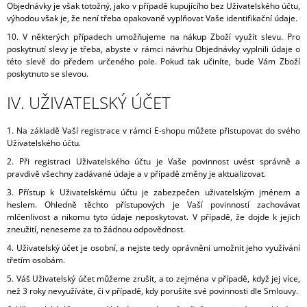
Objednávky je však totožný, jako v případě kupujícího bez Uživatelského účtu,
výhodou však je, že není třeba opakovaně vyplňovat Vaše identifikační údaje.
10. V některých případech umožňujeme na nákup Zboží využít slevu. Pro
poskytnutí slevy je třeba, abyste v rámci návrhu Objednávky vyplnili údaje o
této slevě do předem určeného pole. Pokud tak učiníte, bude Vám Zboží
poskytnuto se slevou.
IV. UŽIVATELSKÝ ÚČET
1. Na základě Vaší registrace v rámci E-shopu můžete přistupovat do svého
Uživatelského účtu.
2. Při registraci Uživatelského účtu je Vaše povinnost uvést správně a
pravdivě všechny zadávané údaje a v případě změny je aktualizovat.
3. Přístup k Uživatelskému účtu je zabezpečen uživatelským jménem a
heslem. Ohledně těchto přístupových je Vaší povinností zachovávat
mlčenlivost a nikomu tyto údaje neposkytovat. V případě, že dojde k jejich
zneužití, neneseme za to žádnou odpovědnost.
4. Uživatelský účet je osobní, a nejste tedy oprávněni umožnit jeho využívání
třetím osobám.
5. Váš Uživatelský účet můžeme zrušit, a to zejména v případě, když jej více,
než 3 roky nevyužíváte, či v případě, kdy porušíte své povinnosti dle Smlouvy.