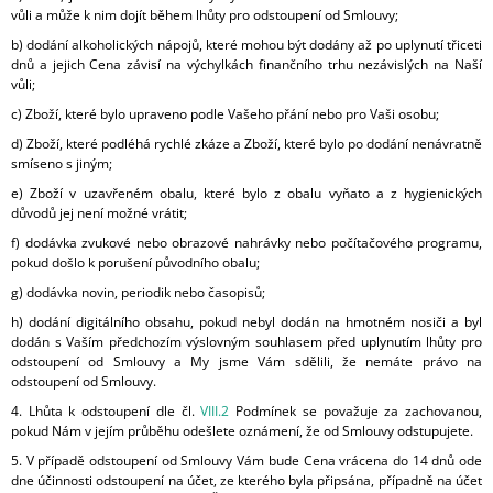
vůli a může k nim dojít během lhůty pro odstoupení od Smlouvy;
b) dodání alkoholických nápojů, které mohou být dodány až po uplynutí třiceti
dnů a jejich Cena závisí na výchylkách finančního trhu nezávislých na Naší
vůli;
c) Zboží, které bylo upraveno podle Vašeho přání nebo pro Vaši osobu;
d) Zboží, které podléhá rychlé zkáze a Zboží, které bylo po dodání nenávratně
smíseno s jiným;
e) Zboží v uzavřeném obalu, které bylo z obalu vyňato a z hygienických
důvodů jej není možné vrátit;
f) dodávka zvukové nebo obrazové nahrávky nebo počítačového programu,
pokud došlo k porušení původního obalu;
g) dodávka novin, periodik nebo časopisů;
h) dodání digitálního obsahu, pokud nebyl dodán na hmotném nosiči a byl
dodán s Vaším předchozím výslovným souhlasem před uplynutím lhůty pro
odstoupení od Smlouvy a My jsme Vám sdělili, že nemáte právo na
odstoupení od Smlouvy.
4. Lhůta k odstoupení dle čl.
VIII.2
Podmínek se považuje za zachovanou,
pokud Nám v jejím průběhu odešlete oznámení, že od Smlouvy odstupujete.
5. V případě odstoupení od Smlouvy Vám bude Cena vrácena do 14 dnů ode
dne účinnosti odstoupení na účet, ze kterého byla připsána, případně na účet