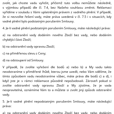
zvolit, jak chcete vadu vyřešit, přičemž tuto volbu nemůžete následně,
s výjimkou případů dle čl. 7.4, bez Našeho souhlasu změnit. Reklamaci
vyřídíme v souladu s Vámi uplatněným právem z vadného plnění. V případě,
že si nezvolíte řešení vady, máte práva uvedená v čl. 7.5 i v situacích, kdy
vadné plnění bylo podstatným porušením Smlouvy.
4. Je-li vadné plnění podstatným porušením Smlouvy, máte následující práva:
a) na odstranění vady dodáním nového Zboží bez vady, nebo dodáním
chybějící části Zboží;
b) na odstranění vady opravou Zboží;
c) na přiměřenou slevu z Ceny;
d) na odstoupení od Smlouvy.
V případě, že zvolíte vyřešení dle bodů a) nebo b) a My vadu takto
neodstraníme v přiměřené lhůtě, kterou jsme uvedli, nebo Vám sdělíme, že
tímto způsobem vadu neodstraníme vůbec, máte práva dle bodů c) a d), i
když jste je v rámci reklamace původně nepožadovali. Zároveň pokud si
zvolíte odstranění vady opravou Zboží a My zjistíme, že je vada
neopravitelná, oznámíme Vám to a můžete si zvolit jiný způsob odstranění
vady.
5. Je-li vadné plnění nepodstatným porušením Smlouvy, máte následující
práva:
a) na odstranění vady dodáním nového Zboží bez vady, nebo dodáním