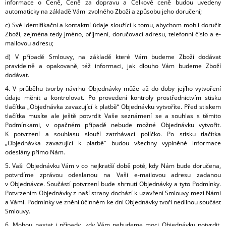
informace o Ceně, Ceně za dopravu a Celkové ceně budou uvedeny
automaticky na základě Vámi zvolného Zboží a způsobu jeho doručení;
c) Své identifikační a kontaktní údaje sloužící k tomu, abychom mohli doručit
Zboží, zejména tedy jméno, příjmení, doručovací adresu, telefonní číslo a e-
mailovou adresu;
d) V případě Smlouvy, na základě které Vám budeme Zboží dodávat
pravidelně a opakovaně, též informaci, jak dlouho Vám budeme Zboží
dodávat.
4. V průběhu tvorby návrhu Objednávky může až do doby jejího vytvoření
údaje měnit a kontrolovat. Po provedení kontroly prostřednictvím stisku
tlačítka „Objednávka zavazující k platbě“ Objednávku vytvoříte. Před stiskem
tlačítka musíte ale ještě potvrdit Vaše seznámení se a souhlas s těmito
Podmínkami, v opačném případě nebude možné Objednávku vytvořit.
K potvrzení a souhlasu slouží zatrhávací políčko. Po stisku tlačítka
„Objednávka zavazující k platbě“ budou všechny vyplněné informace
odeslány přímo Nám.
5. Vaši Objednávku Vám v co nejkratší době poté, kdy Nám bude doručena,
potvrdíme zprávou odeslanou na Vaši e-mailovou adresu zadanou
v Objednávce. Součástí potvrzení bude shrnutí Objednávky a tyto Podmínky.
Potvrzením Objednávky z naší strany dochází k uzavření Smlouvy mezi Námi
a Vámi. Podmínky ve znění účinném ke dni Objednávky tvoří nedílnou součást
Smlouvy.
6. Mohou nastat i případy, kdy Vám nebudeme moci Objednávku potvrdit.