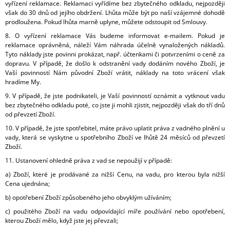
vyřízení reklamace. Reklamaci vyřídíme bez zbytečného odkladu, nejpozději
však do 30 dnů od jejího obdržení. Lhůta může být po naší vzájemné dohodě
prodloužena. Pokud lhůta marně uplyne, můžete odstoupit od Smlouvy.
8. O vyřízení reklamace Vás budeme informovat e-mailem. Pokud je
reklamace oprávněná, náleží Vám náhrada účelně vynaložených nákladů.
Tyto náklady jste povinni prokázat, např. účtenkami či potvrzeními o ceně za
dopravu. V případě, že došlo k odstranění vady dodáním nového Zboží, je
Vaší povinností Nám původní Zboží vrátit, náklady na toto vrácení však
hradíme My.
9. V případě, že jste podnikateli, je Vaší povinností oznámit a vytknout vadu
bez zbytečného odkladu poté, co jste ji mohli zjistit, nejpozději však do tří dnů
od převzetí Zboží.
10. V případě, že jste spotřebitel, máte právo uplatit práva z vadného plnění u
vady, která se vyskytne u spotřebního Zboží ve lhůtě 24 měsíců od převzetí
Zboží.
11. Ustanovení ohledně práva z vad se nepoužijí v případě:
a) Zboží, které je prodávané za nižší Cenu, na vadu, pro kterou byla nižší
Cena ujednána;
b) opotřebení Zboží způsobeného jeho obvyklým užíváním;
c) použitého Zboží na vadu odpovídající míře používání nebo opotřebení,
kterou Zboží mělo, když jste jej převzali;