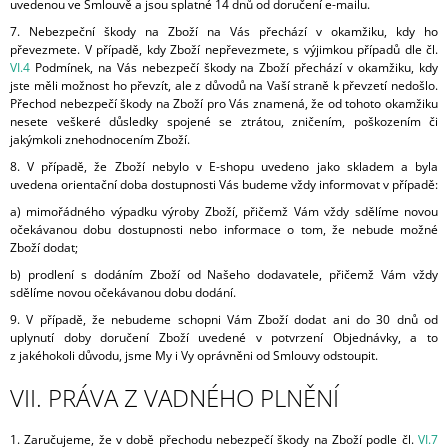
uvedenou ve Smlouvě a jsou splatné 14 dnů od doručení e-mailu.
7.
Nebezpeční škody na Zboží na Vás přechází v okamžiku, kdy ho
převezmete. V případě, kdy Zboží nepřevezmete, s výjimkou případů dle čl.
VI.
4
Podmínek, na Vás nebezpečí škody na Zboží přechází v okamžiku, kdy
jste měli možnost ho převzít, ale z důvodů na Vaší straně k převzetí nedošlo.
Přechod nebezpečí škody na Zboží pro Vás znamená, že od tohoto okamžiku
nesete veškeré důsledky spojené se ztrátou, zničením, poškozením či
jakýmkoli znehodnocením Zboží.
8. V případě, že Zboží nebylo v E-shopu uvedeno jako skladem a byla
uvedena orientační doba dostupnosti Vás budeme vždy informovat v případě:
a) mimořádného výpadku výroby Zboží, přičemž Vám vždy sdělíme novou
očekávanou dobu dostupnosti nebo informace o tom, že nebude možné
Zboží dodat;
b) prodlení s dodáním Zboží od Našeho dodavatele, přičemž Vám vždy
sdělíme novou očekávanou dobu dodání.
9.
V případě, že nebudeme schopni Vám Zboží dodat ani do 30 dnů od
uplynutí doby doručení Zboží uvedené v potvrzení Objednávky, a to
z jakéhokoli důvodu, jsme My i Vy oprávněni od Smlouvy odstoupit.
VII. PRÁVA Z VADNÉHO PLNĚNÍ
1.
Zaručujeme, že v době přechodu nebezpečí škody na Zboží podle čl.
VI.
7