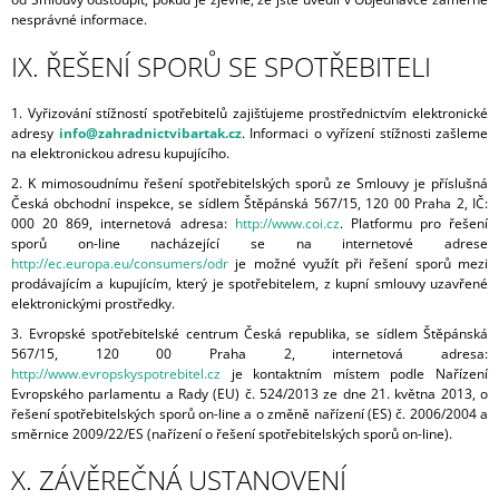
nesprávné informace.
IX. ŘEŠENÍ SPORŮ SE SPOTŘEBITELI
1. Vyřizování stížností spotřebitelů zajišťujeme prostřednictvím elektronické
adresy
info@zahradnictvibartak.cz
. Informaci o vyřízení stížnosti zašleme
na elektronickou adresu kupujícího.
2. K mimosoudnímu řešení spotřebitelských sporů ze Smlouvy je příslušná
Česká obchodní inspekce, se sídlem Štěpánská 567/15, 120 00 Praha 2, IČ:
000 20 869, internetová adresa:
http://www.coi.cz
. Platformu pro řešení
sporů on-line nacházející se na internetové adrese
http://ec.europa.eu/consumers/odr
je možné využít při řešení sporů mezi
prodávajícím a kupujícím, který je spotřebitelem, z kupní smlouvy uzavřené
elektronickými prostředky.
3. Evropské spotřebitelské centrum Česká republika, se sídlem Štěpánská
567/15, 120 00 Praha 2, internetová adresa:
http://www.evropskyspotrebitel.cz
je kontaktním místem podle Nařízení
Evropského parlamentu a Rady (EU) č. 524/2013 ze dne 21. května 2013, o
řešení spotřebitelských sporů on-line a o změně nařízení (ES) č. 2006/2004 a
směrnice 2009/22/ES (nařízení o řešení spotřebitelských sporů on-line).
X. ZÁVĚREČNÁ USTANOVENÍ