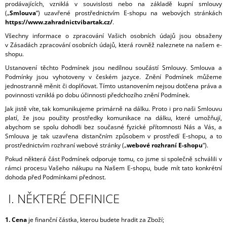
prodávajících, vzniklá v souvislosti nebo na základě kupní smlouvy
A
(„
Smlouva
“) uzavřené prostřednictvím E-shopu na webových stránkách
J
https://www.zahradnictvibartak.cz/
.
Í
Všechny informace o zpracování Vašich osobních údajů jsou obsaženy
v Zásadách zpracování osobních údajů, která rovněž naleznete na našem e-
T
shopu.
?
Ustanovení těchto Podmínek jsou nedílnou součástí Smlouvy. Smlouva a
Podmínky jsou vyhotoveny v českém jazyce. Znění Podmínek můžeme
jednostranně měnit či doplňovat. Tímto ustanovením nejsou dotčena práva a
povinnosti vzniklá po dobu účinnosti předchozího znění Podmínek.
Jak jistě víte, tak komunikujeme primárně na dálku. Proto i pro naši Smlouvu
HLEDAT
platí, že jsou použity prostředky komunikace na dálku, které umožňují,
abychom se spolu dohodli bez současné fyzické přítomnosti Nás a Vás, a
Smlouva je tak uzavřena distančním způsobem v prostředí E-shopu, a to
prostřednictvím rozhraní webové stránky („
webové rozhraní E-shopu
“).
D
Pokud některá část Podmínek odporuje tomu, co jsme si společně schválili v
O
rámci procesu Vašeho nákupu na Našem E-shopu, bude mít tato konkrétní
P
dohoda před Podmínkami přednost.
O
I. NĚKTERÉ DEFINICE
R
U
Č
1. Cena
je finanční částka, kterou budete hradit za Zboží;
U