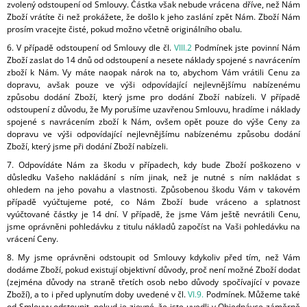
zvolený odstoupení od Smlouvy. Částka však nebude vrácena dříve, než Nám
Zboží vrátíte či než prokážete, že došlo k jeho zaslání zpět Nám. Zboží Nám
prosím vracejte čisté, pokud možno včetně originálního obalu.
6. V případě odstoupení od Smlouvy dle čl.
VIII.2
Podmínek jste povinní Nám
Zboží zaslat do 14 dnů od odstoupení a nesete náklady spojené s navrácením
zboží k Nám. Vy máte naopak nárok na to, abychom Vám vrátili Cenu za
dopravu, avšak pouze ve výši
odpovídající nejlevnějšímu nabízenému
způsobu dodání Zboží, který jsme pro dodání Zboží nabízeli. V případě
odstoupení z důvodu, že My porušíme uzavřenou Smlouvu, hradíme i náklady
spojené s navrácením zboží k Nám, ovšem opět pouze do výše Ceny za
dopravu ve výši
odpovídající nejlevnějšímu nabízenému způsobu dodání
Zboží, který jsme při dodání Zboží nabízeli.
7. Odpovídáte Nám za škodu v případech, kdy bude Zboží poškozeno v
důsledku Vašeho nakládání s ním jinak, než je nutné s ním nakládat s
ohledem na jeho povahu a vlastnosti. Způsobenou škodu Vám v takovém
případě vyúčtujeme poté, co Nám Zboží bude vráceno a splatnost
vyúčtované částky je 14 dní. V případě, že jsme Vám ještě nevrátili Cenu,
jsme oprávněni pohledávku z titulu nákladů započíst na Vaši pohledávku na
vrácení Ceny.
8. My jsme oprávněni odstoupit od Smlouvy kdykoliv před tím, než Vám
dodáme Zboží, pokud existují objektivní důvody, proč není možné Zboží dodat
(zejména důvody na straně třetích osob nebo důvody spočívající v povaze
Zboží), a to i před uplynutím doby uvedené v čl.
VI.9.
Podmínek. Můžeme také
od Smlouvy odstoupit, pokud je zjevné, že jste uvedli v Objednávce záměrně