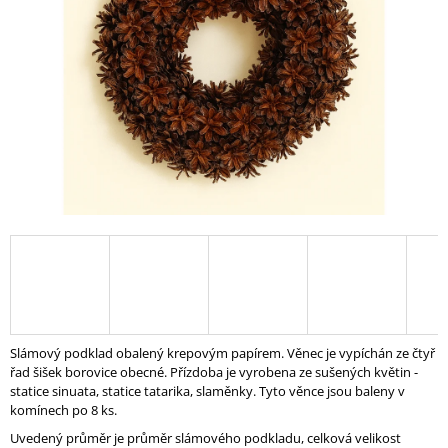
A
J
Í
T
?
HLEDAT
D
O
P
Slámový podklad obalený krepovým papírem. Věnec je vypíchán ze čtyř
O
řad šišek borovice obecné. Přízdoba je vyrobena ze sušených květin -
R
statice sinuata, statice tatarika, slaměnky. Tyto věnce jsou baleny v
U
komínech po 8 ks.
Č
Uvedený průměr je průměr slámového podkladu, celková velikost
U