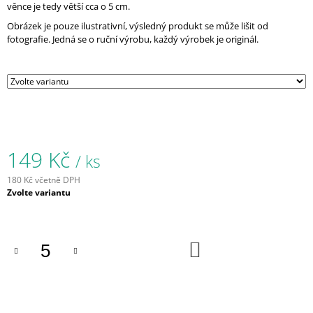
věnce je tedy větší cca o 5 cm.
J
E
Obrázek je pouze ilustrativní, výsledný produkt se může lišit od
M
fotografie. Jedná se o ruční výrobu, každý výrobek je originál.
E
VĚNEC
ŠIŠKOVÝ
PÍCHANÝ
ZDOBENÝ
Ø
25
149 Kč
/ ks
169
Kč
180 Kč včetně DPH
Měrná
Zvolte variantu
cena:
DO
KOŠÍKU