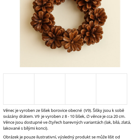
A
J
Í
T
?
HLEDAT
D
O
P
Věnec je vyroben ze šišek borovice obecné (V9). Šišky jsou k sobě
O
svázány drátem. V9 je vyroben z 8 - 10 šišek, ∅ věnce je cca 20 cm.
R
Věnce jsou dostupné ve čtyřech barevných variantách (lak, bílá, zlatá,
U
lakované s bílými konci).
Č
Obrázek je pouze ilustrativní, výsledný produkt se může lišit od
U