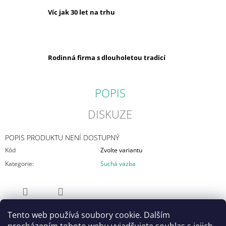
Víc jak 30 let na trhu
Rodinná firma s dlouholetou tradicí
POPIS
DISKUZE
POPIS PRODUKTU NENÍ DOSTUPNÝ
Kód
Zvolte variantu
Kategorie
:
Suchá vazba
ZEPTAT SE
SDÍLET
Tento web používá soubory cookie. Dalším
Vítejte v našem internetovém obchodě! Náš e-shop již funguje v