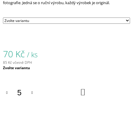
fotografie. Jedná se o ruční výrobu, každý výrobek je originál.
J
E
M
E
VĚNEC
ŠIŠKOVÝ
PÍCHANÝ
NEZDOBENÝ
70 Kč
/ ks
Ø
25
85 Kč včetně DPH
Měrná
149
Zvolte variantu
Kč
cena:
DO
KOŠÍKU