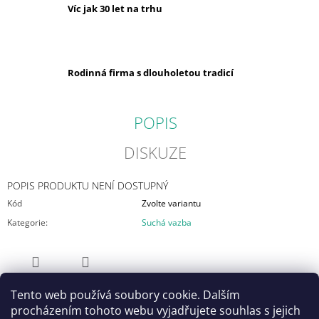
Víc jak 30 let na trhu
Rodinná firma s dlouholetou tradicí
POPIS
DISKUZE
POPIS PRODUKTU NENÍ DOSTUPNÝ
Kód
Zvolte variantu
Kategorie
:
Suchá vazba
ZEPTAT SE
SDÍLET
Tento web používá soubory cookie. Dalším
Vítejte v našem internetovém obchodě! Náš e-shop již funguje v
procházením tohoto webu vyjadřujete souhlas s jejich
plném provozu a pravidelně doplňujeme sortiment o nové