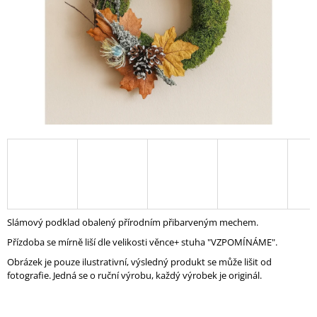
A
J
Í
T
?
HLEDAT
D
Slámový podklad obalený přírodním přibarveným mechem.
O
Přízdoba se mírně liší dle velikosti věnce+ stuha "VZPOMÍNÁME".
P
O
Obrázek je pouze ilustrativní, výsledný produkt se může lišit od
R
fotografie. Jedná se o ruční výrobu, každý výrobek je originál.
U
Č
U