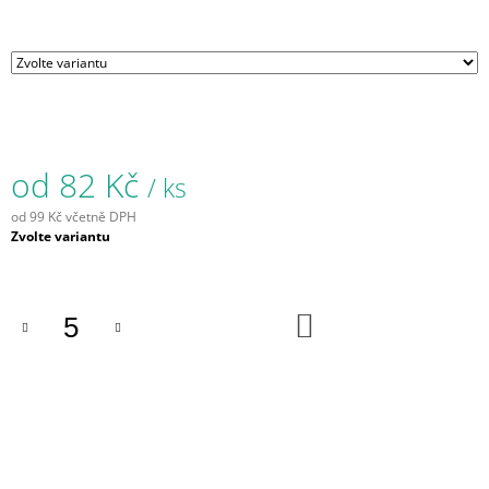
J
E
M
E
BŘÍZKA
S
DEKORACÍ
od
82 Kč
/ ks
123
Kč
od
99 Kč
včetně DPH
Měrná
Zvolte variantu
cena:
DO
KOŠÍKU