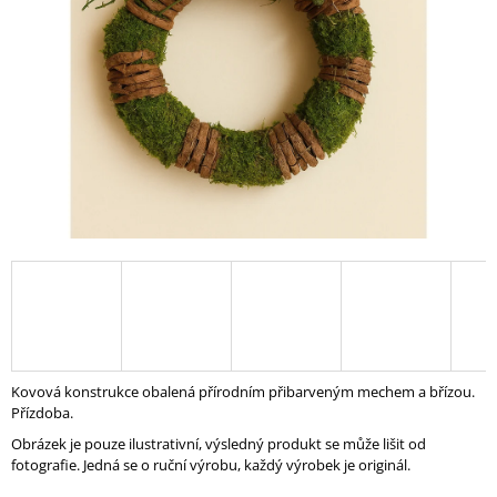
A
J
Í
T
?
HLEDAT
D
O
P
Kovová konstrukce obalená přírodním přibarveným mechem a břízou.
O
Přízdoba.
R
Obrázek je pouze ilustrativní, výsledný produkt se může lišit od
U
fotografie. Jedná se o ruční výrobu, každý výrobek je originál.
Č
U