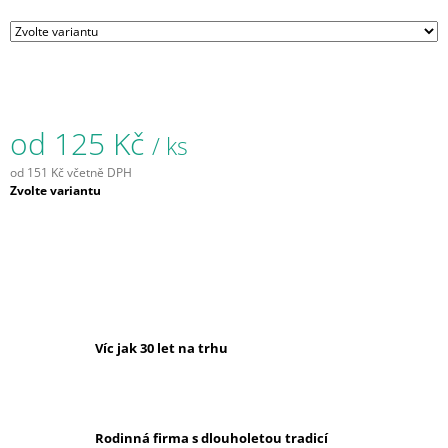
J
E
M
E
VĚNEC
od
125 Kč
ŠIŠKOVÝ
/ ks
PÍCHANÝ
ZDOBENÝ
od
151 Kč
včetně DPH
Ø
Měrná
Zvolte variantu
25
cena:
169
Kč
Víc jak 30 let na trhu
Rodinná firma s dlouholetou tradicí