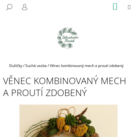
K
Přejít
NÁKUP
M
HLEDAT
na
KOŠÍK
O
PŘIHLÁŠENÍ
ZPĚT
ZPĚT
obsah
Š
Í
C
K
O
P
O
T
Domů
Dušičky
/
Suchá vazba
/
Věnec kombinovaný mech a proutí zdobený
Ř
VĚNEC KOMBINOVANÝ MECH
E
B
A PROUTÍ ZDOBENÝ
U
J
E
T
E
N