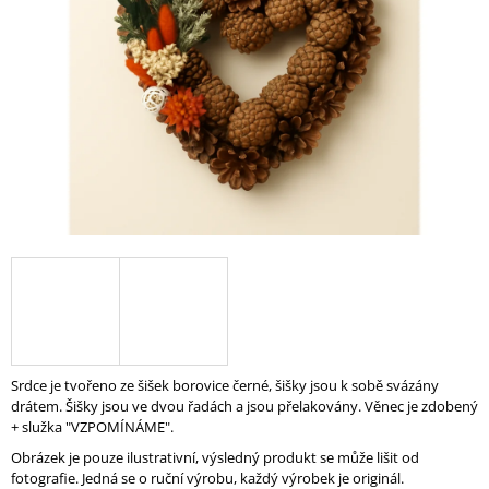
A
J
Í
T
?
HLEDAT
D
O
P
Srdce je tvořeno ze šišek borovice černé, šišky jsou k sobě svázány
O
drátem. Šišky jsou ve dvou řadách a jsou přelakovány. Věnec je zdobený
R
+ služka "VZPOMÍNÁME".
U
Obrázek je pouze ilustrativní, výsledný produkt se může lišit od
Č
fotografie. Jedná se o ruční výrobu, každý výrobek je originál.
U