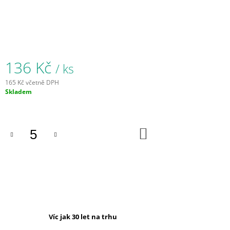
J
E
M
E
BŘÍZKA
136 Kč
/ ks
S
DEKORACÍ
165 Kč včetně DPH
123
Měrná
Skladem
Kč
cena:
DO
KOŠÍKU
Víc jak 30 let na trhu