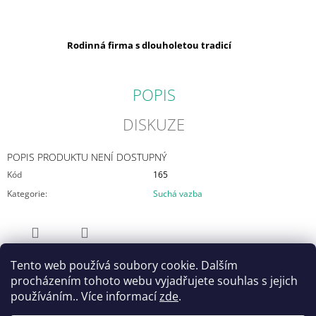
Rodinná firma s dlouholetou tradicí
POPIS
DISKUZE
POPIS PRODUKTU NENÍ DOSTUPNÝ
Kód
165
Kategorie
:
Suchá vazba
ZEPTAT SE
SDÍLET
Tento web používá soubory cookie. Dalším
Vítejte v našem internetovém obchodě! Náš e-shop již funguje v
procházením tohoto webu vyjadřujete souhlas s jejich
plném provozu a pravidelně doplňujeme sortiment o nové
používáním.. Více informací
zde
.
produkty. Jedná se o velkoobchod, proto jsou u produktů uvedeny
velkoobchodní ceny. Objednávání probíhá jednoduše – vše