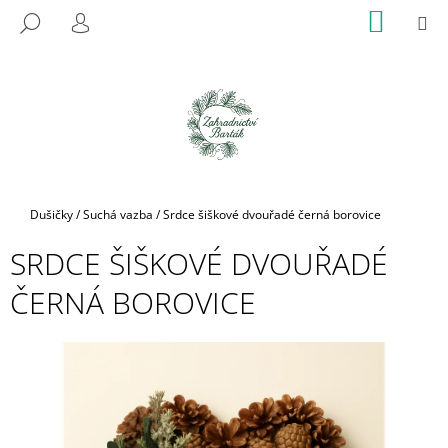
K
Přejít
NÁKUP
M
HLEDAT
na
KOŠÍK
O
PŘIHLÁŠENÍ
ZPĚT
ZPĚT
obsah
Š
Í
C
K
O
P
O
T
Domů
Dušičky
/
Suchá vazba
/
Srdce šiškové dvouřadé černá borovice
Ř
SRDCE ŠIŠKOVÉ DVOUŘADÉ
E
B
ČERNÁ BOROVICE
U
J
E
T
E
N