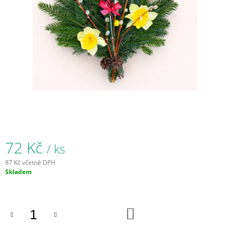
A
J
Í
T
?
HLEDAT
72 Kč
/ ks
D
87 Kč včetně DPH
O
Měrná
Skladem
P
cena:
O
R
U
DO
KOŠÍKU
Č
U