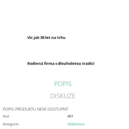
J
E
M
E
VĚNEC
Víc jak 30 let na trhu
PODZIMNÍ
143
Kč
Rodinná firma s dlouholetou tradicí
POPIS
DISKUZE
POPIS PRODUKTU NENÍ DOSTUPNÝ
Kód
401
Kategorie
:
Velikonoce