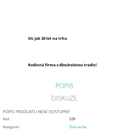
J
E
M
E
SRDCE
Víc jak 30 let na trhu
ŠIŠKOVÉ
VÁZANÉ
67
Kč
Rodinná firma s dlouholetou tradicí
POPIS
DISKUZE
POPIS PRODUKTU NENÍ DOSTUPNÝ
Kód
226
Kategorie
:
Živá vazba