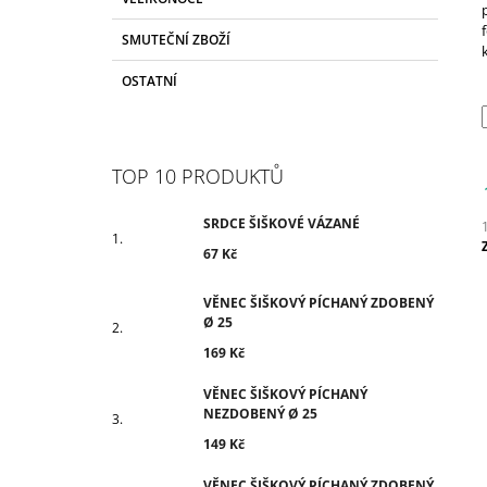
N
E
SMUTEČNÍ ZBOŽÍ
L
OSTATNÍ
TOP 10 PRODUKTŮ
SRDCE ŠIŠKOVÉ VÁZANÉ
67 Kč
c
VĚNEC ŠIŠKOVÝ PÍCHANÝ ZDOBENÝ
Ø 25
169 Kč
VĚNEC ŠIŠKOVÝ PÍCHANÝ
NEZDOBENÝ Ø 25
149 Kč
VĚNEC ŠIŠKOVÝ PÍCHANÝ ZDOBENÝ