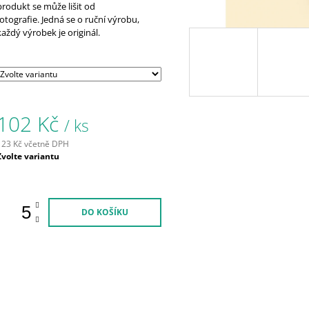
produkt se může lišit od
fotografie. Jedná se o ruční výrobu,
každý výrobek je originál.
102 Kč
/ ks
123 Kč včetně DPH
Měrná
Zvolte variantu
ena:
DO KOŠÍKU