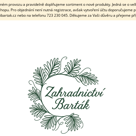
plném provozu a pravidelně doplňujeme sortiment o nové produkty. Jedná se o ve
hopu. Pro objednání není nutná registrace, avšak vytvoření účtu doporučujeme p
ibartak.cz nebo na telefonu 723 230 045. Děkujeme za Vaši důvěru a přejeme př
CO POTŘEBUJETE NAJÍT?
HLEDAT
DOPORUČUJEME
VĚNEC ŠIŠKOVÝ PÍCHANÝ ZDOBENÝ Ø
VĚNEC ŠIŠKOVÝ