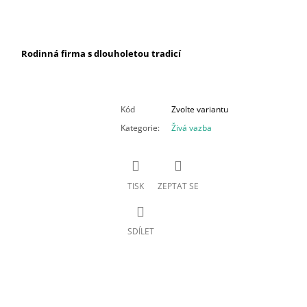
Rodinná firma s dlouholetou tradicí
Kód
Zvolte variantu
Kategorie
:
Živá vazba
TISK
ZEPTAT SE
SDÍLET