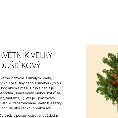
25
Ø 25
169 Kč
149 Kč
KVĚTNÍK VELKÝ
DUŠIČKOVÝ
Květník z chvoje s umělými květy,
kytkou ze sušiny nebo s umělou kytkou
s bodlákem a mašlí. Druh a barva je
náhodná (umělé květy mohou být růže,
chryzantéma, ...). Vše je v plastovém
květníku zabetonované, květník je těžký
a hodí se jako venkovní dekorace.
Obrázek je pouze ilustrativní, výsledný