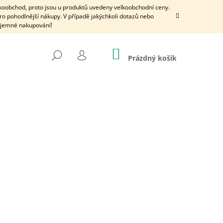
lkoobchod, proto jsou u produktů uvedeny velkoobchodní ceny.
ro pohodlnější nákupy. V případě jakýchkoli dotazů nebo
íjemné nakupování!
NÁKUPNÍ
HLEDAT
KOŠÍK
Prázdný košík
PŘIHLÁŠENÍ
Následující
 PÍCHANÝ NEZDOBENÝ