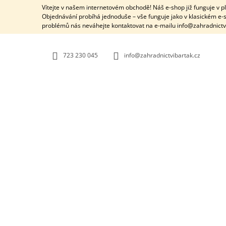
K
Přejít
Vítejte v našem internetovém obchodě! Náš e-shop již funguje v 
na
O
Objednávání probíhá jednoduše – vše funguje jako v klasickém e-s
ZPĚT
ZPĚT
obsah
problémů nás neváhejte kontaktovat na e-mailu info@zahradnictv
DO
DO
Š
OBCHODU
OBCHODU
Í
K
723 230 045
info@zahradnictvibartak.cz
SRDCE ŠIŠKOVÉ VÁZANÉ