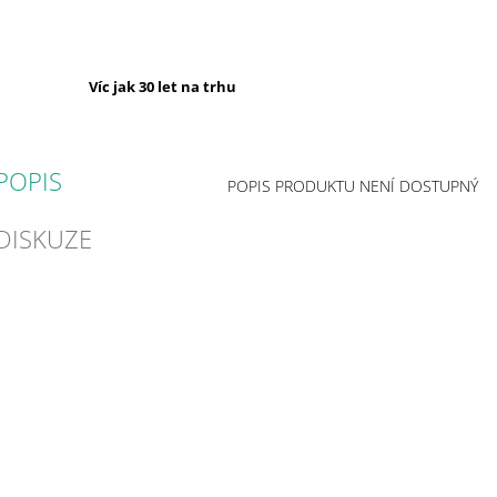
Víc jak 30 let na trhu
POPIS
POPIS PRODUKTU NENÍ DOSTUPNÝ
DISKUZE